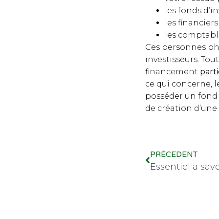
les fonds d’i
les financiers 
les comptable
Ces personnes phy
investisseurs. Tou
financement
parti
ce qui concerne, 
posséder un fond 
de création d’une 
PRÉCEDENT