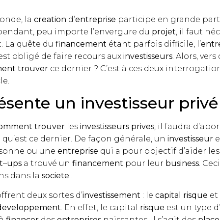
onde, la
creation
d’
entreprise
participe en grande parti
endant, peu importe l’envergure du
projet
, il faut n
. La quête du
financement
étant parfois difficile, l’
entr
est obligé de faire recours aux
investisseurs
. Alors, vers
ent
trouver
ce dernier ? C’est à ces deux interrogatio
le.
sente un investisseur privé
omment
trouver
les
investisseurs
prives
, il faudra d’abo
e qu’est ce dernier. De façon générale, un
investisseur
e
rsonne ou une
entreprise
qui a pour objectif d’aider les
t
–
ups
a trouvé un
financement
pour leur
business
. Cec
ns dans la
societe
.
offrent deux sortes d’
investissement
: le
capital
risque
et
developpement
. En effet, le capital
risque
est un type d
 à
financer
des
entreprises
naissantes. Il s’agit des
plac