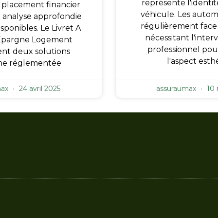
représente l'identit
n placement financier
véhicule. Les automo
 analyse approfondie
régulièrement face
sponibles. Le Livret A
nécessitant l'inter
 Épargne Logement
professionnel pou
nt deux solutions
l'aspect esth
ne réglementée
max
24 avril 2025
assuraumax
10 