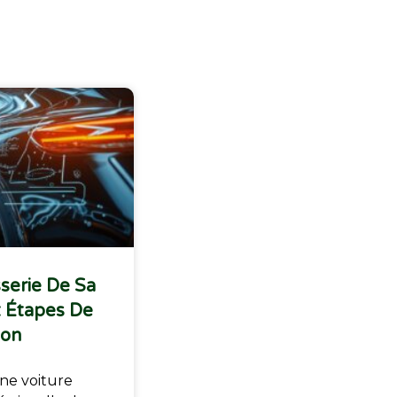
sserie De Sa
t Étapes De
ion
une voiture