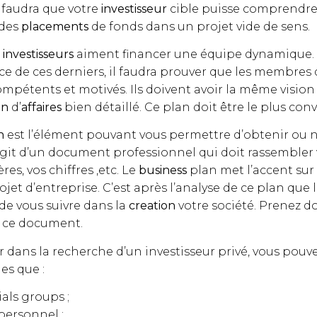
l faudra que votre
investisseur
cible puisse comprendre 
 des
placements
de fonds dans un projet vide de sens.
s
investisseurs
aiment financer une équipe dynamique. 
ce de ces derniers, il faudra prouver que les membres 
mpétents et motivés. Ils doivent avoir la même vision q
an
d’
affaires
bien détaillé. Ce plan doit être le plus con
n
est l’élément pouvant vous permettre d’obtenir ou 
agit d’un document professionnel qui doit rassembler v
res, vos chiffres ,etc. Le
business
plan met l’accent sur 
jet d’entreprise. C’est après l’analyse de ce plan que l
de vous suivre dans la
creation
votre société. Prenez d
r ce document.
 dans la recherche d’un investisseur privé, vous pouve
es que :
als groups ;
personnel ;