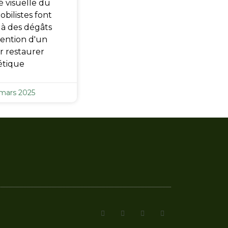
é visuelle du
bilistes font
 à des dégâts
vention d'un
r restaurer
étique
mars 2025