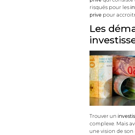
risqués pour les
i
prive
pour accroitr
Les déma
investiss
Trouver un
investi
complexe. Mais ava
une vision de son