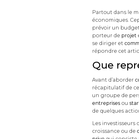
Partout dans le m
économiques. Cep
prévoir un budget
porteur de
projet
se diriger et
comm
répondre cet artic
Que repré
Avant d’aborder
c
récapitulatif de c
un groupe de pe
entreprises
ou
star
de quelques actio
Les investisseurs 
croissance ou de
prive
qui consiste