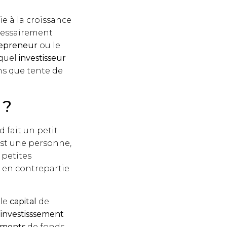
e à la croissance
écessairement
epreneur
ou le
 quel
investisseur
ns que tente de
 ?
rd fait un petit
st une personne,
 petites
i en contrepartie
 le
capital
de
’
investisssement
ements
de fonds