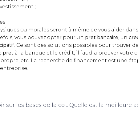
nvestissement ;
;
s ;
siques ou morales seront à même de vous aider dans 
tefois, vous pouvez opter pour un
pret
bancaire
, un
cre
cipatif
. Ce sont des solutions possibles pour trouver de
le
pret
à la banque et le crédit, il faudra prouver votre cr
propre, etc. La recherche de financement est une ét
entreprise.
Essentiel a savoir sur les bases de la comptabilite