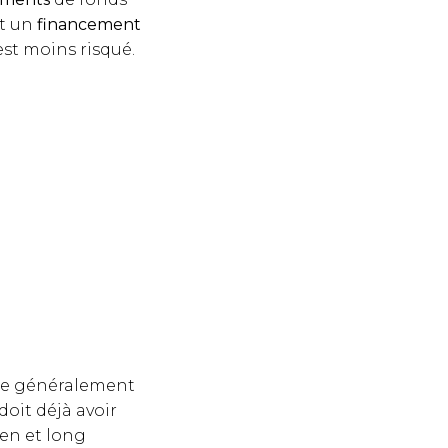
t un
financement
est moins risqué.
he généralement
doit déjà avoir
en et long