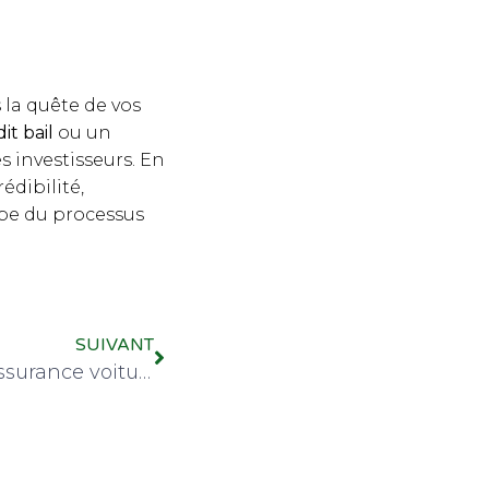
la quête de vos
dit
bail
ou un
s investisseurs. En
édibilité,
ape du processus
SUIVANT
Quelle est la meilleure assurance voiture pour un jeune conducteur ?