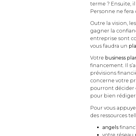
terme ? Ensuite, i
Personne ne fera
Outre la vision, le
gagner la confian
entreprise sont co
vous faudra un
pl
Votre
business
pla
financement. Il s’
prévisions financiè
concerne votre pro
pourront décider 
pour bien rédige
Pour vous appuyer
des ressources tell
angels
financi
votre réseau 